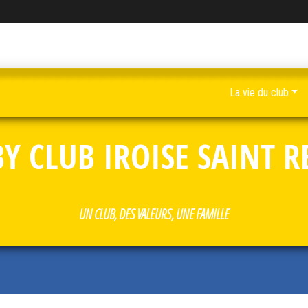
La vie du club
Y CLUB IROISE SAINT 
UN CLUB, DES VALEURS, UNE FAMILLE