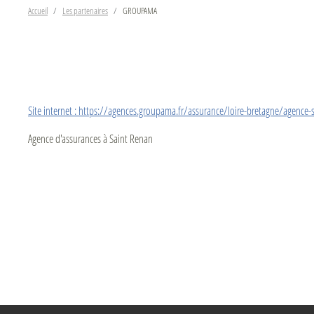
Accueil
Les partenaires
GROUPAMA
Site internet : https://agences.groupama.fr/assurance/loire-bretagne/agence
Agence d'assurances à Saint Renan