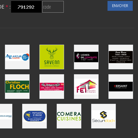
ENVOYER
DE
*
: