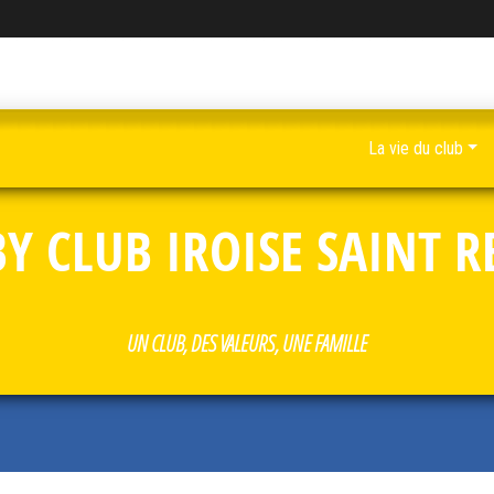
La vie du club
Y CLUB IROISE SAINT 
UN CLUB, DES VALEURS, UNE FAMILLE