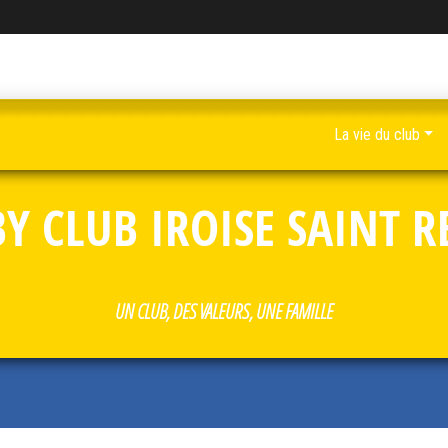
La vie du club
Y CLUB IROISE SAINT 
UN CLUB, DES VALEURS, UNE FAMILLE