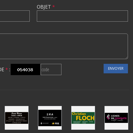
OBJET
*
ENVOYER
DE
*
: