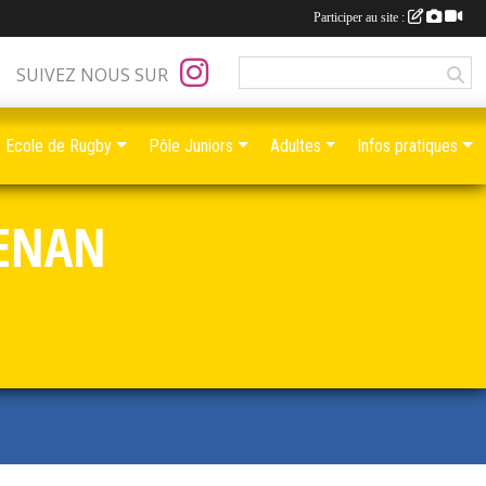
Participer au site :
SUIVEZ NOUS SUR
Ecole de Rugby
Pôle Juniors
Adultes
Infos pratiques
RENAN