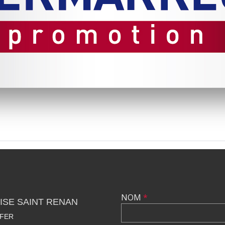
NOM
*
ISE SAINT RENAN
 FER