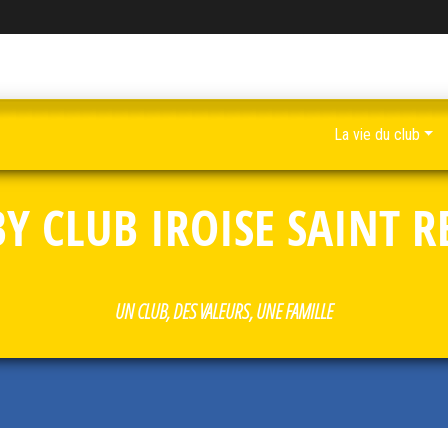
La vie du club
Y CLUB IROISE SAINT 
UN CLUB, DES VALEURS, UNE FAMILLE