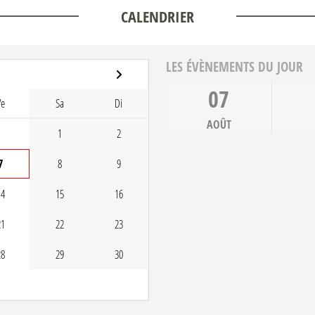
CALENDRIER
LES ÉVÈNEMENTS DU JOUR
07
Ve
Sa
Di
AOÛT
1
2
7
8
9
14
15
16
21
22
23
28
29
30