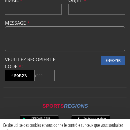
EMAIL
*
OBJET
*
MESSAGE
*
VEUILLEZ RECOPIER LE
ENVOYER
CODE
*
:
SPORTS
REGIONS
Ce site utilise des cookies et vous donne le contrôle sur ceux que vous souhaitez