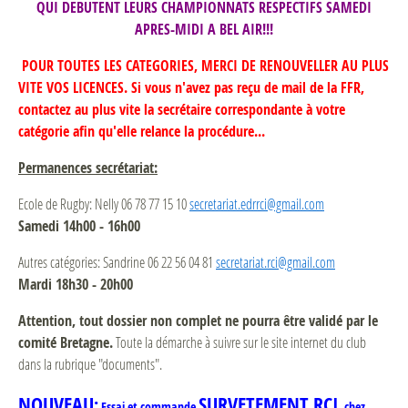
QUI DEBUTENT LEURS CHAMPIONNATS RESPECTIFS SAMEDI
APRES-MIDI A BEL AIR!!!
POUR TOUTES LES CATEGORIES, MERCI DE RENOUVELLER AU PLUS
VITE VOS LICENCES. Si vous n'avez pas reçu de mail de la FFR,
contactez au plus vit
e la secrétaire correspondante à votre
catégorie afin qu'elle relance la procédure...
Permanences secrétariat:
Ecole de Rugby: Nelly 06 78 77 15 10
secretariat.edrrci@gmail.com
Samedi 14h00 - 16h00
Autres catégories: Sandrine 06 22 56 04 81
secretariat.rci@gmail.com
Mardi 18h30 - 20h00
Attention, tout dossier non complet ne pourra être validé par le
comité Bretagne.
Toute la démarche à suivre sur le site internet du club
dans la rubrique "documents".
NOUVEAU
SURVETEMENT RCI
:
Essai et commande
chez