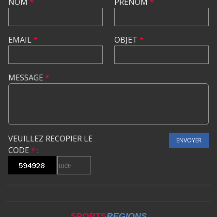
NOM
*
PRÉNOM
*
EMAIL
*
OBJET
*
MESSAGE
*
VEUILLEZ RECOPIER LE
ENVOYER
CODE
*
:
SPORTS
REGIONS